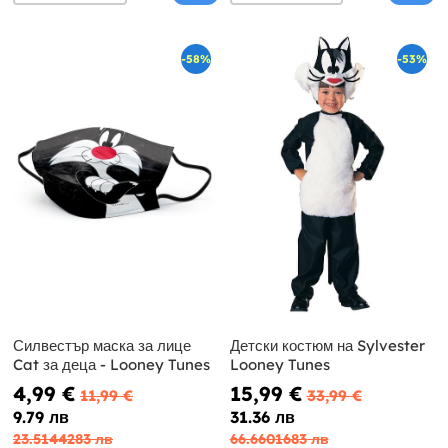
-58%
-53%
Силвестър маска за лице
Детски костюм на Sylvester
Cat за деца - Looney Tunes
Looney Tunes
4,99 €
15,99 €
11,99 €
33,99 €
9.79 лв
31.36 лв
23.5144283 лв
66.6601683 лв