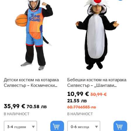
Детски костюм на котарака
Бебешки костюм на котарака
Силвестър – Космически
Силвестър – „Шантави
забивки, Looney Tunes
рисунки“
10,99 €
30,99 €
21.55 лв
35,99 €
70.58 лв
60.7766583 лв
В НАЛИЧНОСТ
В НАЛИЧНОСТ