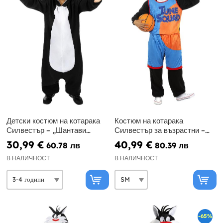
Детски костюм на котарака
Костюм на котарака
Силвестър – „Шантави
Силвестър за възрастни –
рисунки“
Космически забивки, Looney
30,99 €
40,99 €
60.78 лв
80.39 лв
Tunes
В НАЛИЧНОСТ
В НАЛИЧНОСТ
-65%