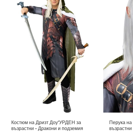
Костюм на Дризт Доу‘УРДЕН за
Перука на 
възрастни - Дракони и подземия
възрастни