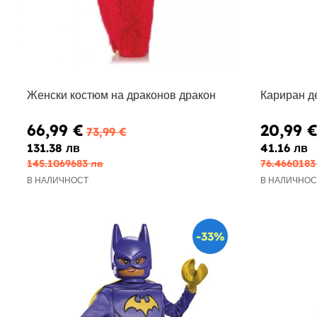
Женски костюм на драконов дракон
Кариран д
66,99 €
20,99 
73,99 €
131.38 лв
41.16 лв
145.1069683 лв
76.4660183
В НАЛИЧНОСТ
В НАЛИЧНОС
-33%