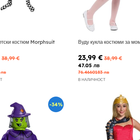
етски костюм Morphsuit
Вуду кукла костюми за мо
€
23,99 €
38,99 €
38,99 €
47.05 лв
 лв
76.4660183 лв
Т
В НАЛИЧНОСТ
-34%