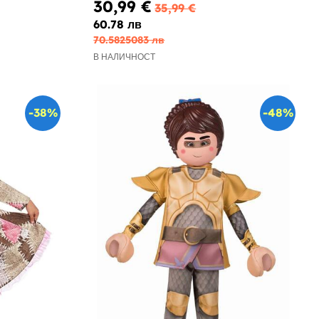
30,99 €
35,99 €
60.78 лв
70.5825083 лв
В НАЛИЧНОСТ
-38%
-48%