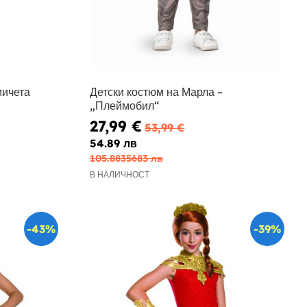
мичета
Детски костюм на Марла –
„Плеймобил“
27,99 €
53,99 €
54.89 лв
105.8835683 лв
В НАЛИЧНОСТ
-43%
-39%