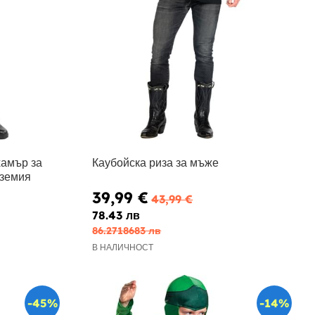
амър за
Каубойска риза за мъже
дземия
39,99 €
43,99 €
78.43 лв
86.2718683 лв
В НАЛИЧНОСТ
-45%
-14%