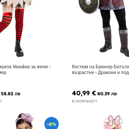
кукла Voodoo за жени -
Костюм на Брюнор Битълх
мер
възрастни - Дракони и по
40,99 €
58.82 лв
80.39 лв
Т
В НАЛИЧНОСТ
-8%