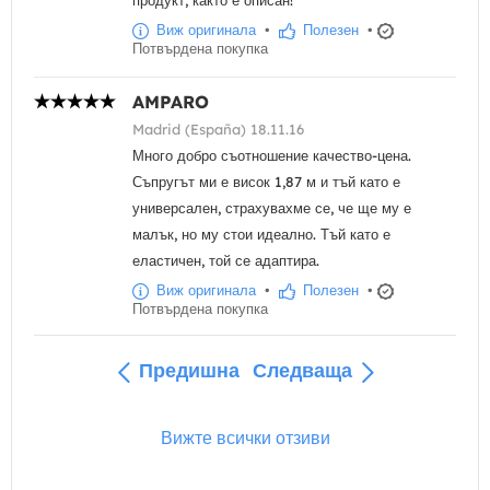
продукт, както е описан!
Виж оригинала
•
Полезен
•
Потвърдена покупка
AMPARO
Madrid (España) 18.11.16
Много добро съотношение качество-цена.
Съпругът ми е висок 1,87 м и тъй като е
универсален, страхувахме се, че ще му е
малък, но му стои идеално. Тъй като е
еластичен, той се адаптира.
Виж оригинала
•
Полезен
•
Потвърдена покупка
Предишна
Следваща
Вижте всички отзиви