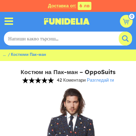
Доставка от:
6 лв
0
...
Костюми Пак-ман
Костюм на Пак-ман – OppoSuits
42 Коментари
Разгледай ги