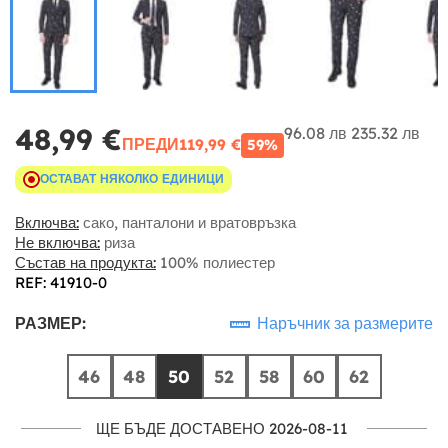
48,99 €
96.08 лв
235.32 лв
ПРЕДИ
119,99 €
59%
ОСТАВАТ НЯКОЛКО ЕДИНИЦИ
Включва:
сако, панталони и вратовръзка
Не включва:
риза
Състав на продукта:
100% полиестер
REF: 41910-0
РАЗМЕР:
Наръчник за размерите
46
48
50
52
58
60
62
ЩЕ БЪДЕ ДОСТАВЕНО 2026-08-11