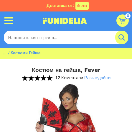
Доставка от:
6 лв
0
...
Костюми Гейша
Костюм на гейша, Fever
12 Коментари
Разгледай ги