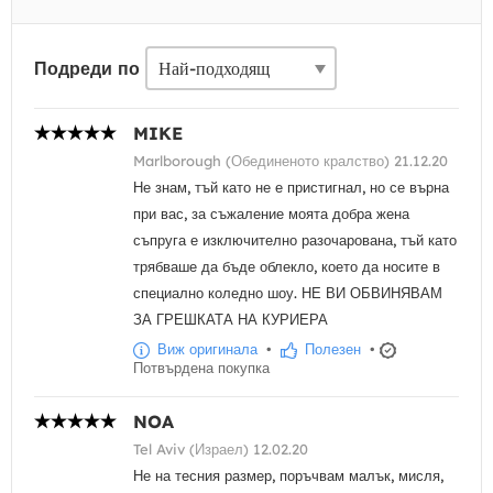
Подреди по
MIKE
Marlborough (Обединеното кралство) 21.12.20
Не знам, тъй като не е пристигнал, но се върна
при вас, за съжаление моята добра жена
съпруга е изключително разочарована, тъй като
трябваше да бъде облекло, което да носите в
специално коледно шоу. НЕ ВИ ОБВИНЯВАМ
ЗА ГРЕШКАТА НА КУРИЕРА
Виж оригинала
•
Полезен
•
Потвърдена покупка
NOA
Tel Aviv (Израел) 12.02.20
Не на тесния размер, поръчвам малък, мисля,