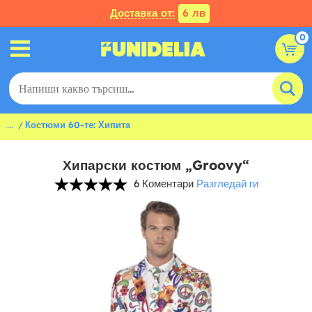
Доставка от:
6 лв
0
...
Костюми 60-те: Хипита
Хипарски костюм „Groovy“
6 Коментари
Разгледай ги