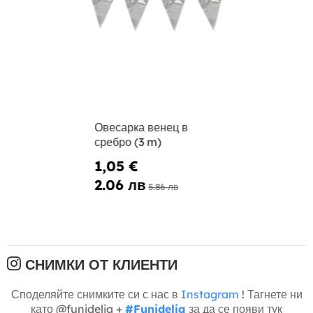
Овесарка венец в
сребро (3 m)
1,05 €
2.06 лв
5.86 лв
СНИМКИ ОТ КЛИЕНТИ
Споделяйте снимките си с нас в
Instagram
! Тагнете ни
като @funidelia +
#Funidelia
за да се появи тук