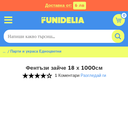
Доставка от:
6 лв
0
...
Парти и украса Едноцветни
Фентъзи зайче 18 х 1000см
1 Коментари
Разгледай ги