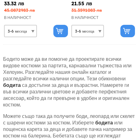
33.32 лв
21.55 лв
45.0872983 лв
31.3591083 лв
В НАЛИЧНОСТ
В НАЛИЧНОСТ
Бодито може да ви помогне да проектирате всички
видове костюми за партита, карнавални тържества или
Хелоуин. Разгледайте нашия онлайн каталог и
разгледайте всички налични опции. Тези обикновени
бодита
са достъпни за деца и възрастни. Намерете ги
във всички различни цветове и добавете перфектния
аксесоар, който да ги превърне в удобен и оригинален
костюм.
Можете също така да получите боди, леопард или скелет
с шарени костюми за костюм. Изберете
бодита
или
пощенска карета за деца и добавете пачка например за
костюм на балерина. Бебетата също ще изглеждат