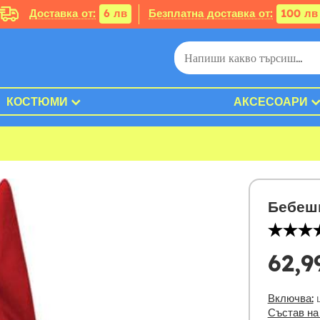
Доставка от:
6 лв
Безплатна доставка от:
100 лв
КОСТЮМИ
АКСЕСОАРИ
Бебешк
62,9
Включва:
ц
Състав на