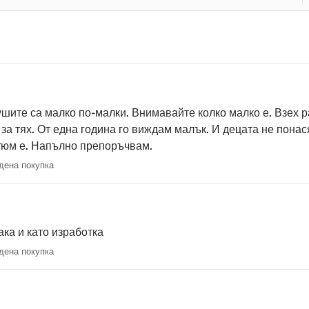
 ушите са малко по-малки. Внимавайте колко малко е. Взех р
за тях. От една година го виждам малък. И децата не понас
стюм е. Напълно препоръчвам.
ена покупка
ака и като изработка
ена покупка