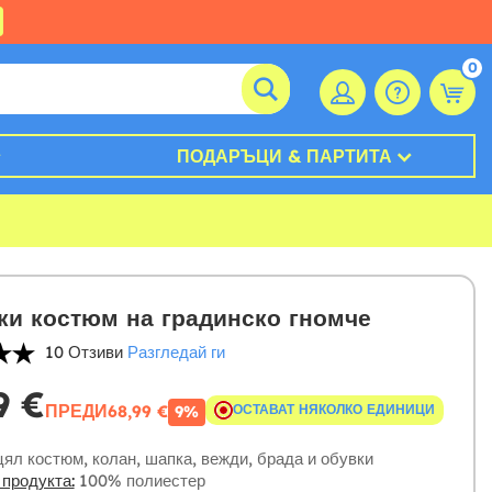
0
ПОДАРЪЦИ & ПАРТИТА
и костюм на градинско гномче
10 Отзиви
Разгледай ги
9 €
ПРЕДИ
68,99 €
ОСТАВАТ НЯКОЛКО ЕДИНИЦИ
9%
ял костюм, колан, шапка, вежди, брада и обувки
 продукта:
100% полиестер