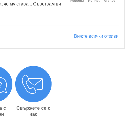
, че му става... Съветвам ви
Вижте всички отзиви
а с
Свържете се с
ри
нас