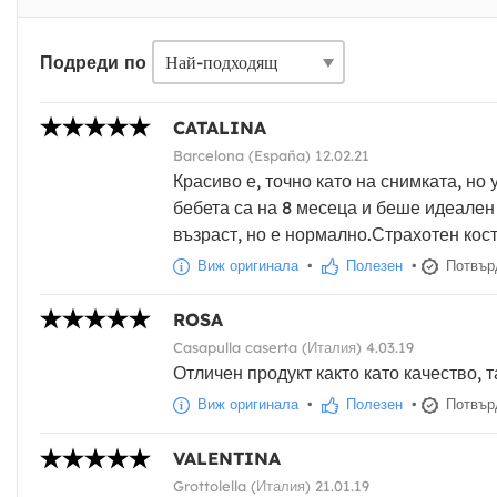
Подреди по
CATALINA
Barcelona (España) 12.02.21
Красиво е, точно като на снимката, но
бебета са на 8 месеца и беше идеален 
възраст, но е нормално.Страхотен ко
Виж оригинала
•
Полезен
•
Потвърд
ROSA
Casapulla caserta (Италия) 4.03.19
Отличен продукт както като качество, т
Виж оригинала
•
Полезен
•
Потвърд
VALENTINA
Grottolella (Италия) 21.01.19