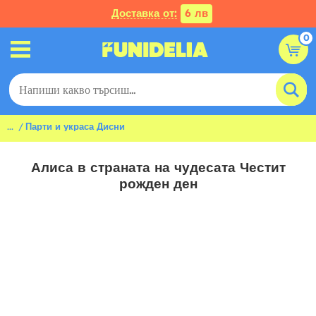
Доставка от:
6 лв
0
...
Парти и украса Дисни
Алиса в страната на чудесата Честит
рожден ден